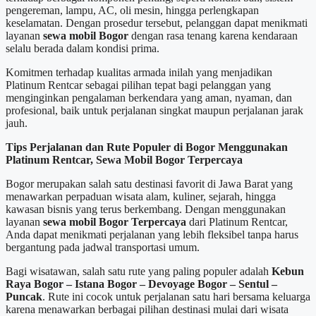
pengereman, lampu, AC, oli mesin, hingga perlengkapan
keselamatan. Dengan prosedur tersebut, pelanggan dapat menikmati
layanan
sewa mobil Bogor
dengan rasa tenang karena kendaraan
selalu berada dalam kondisi prima.
Komitmen terhadap kualitas armada inilah yang menjadikan
Platinum Rentcar sebagai pilihan tepat bagi pelanggan yang
menginginkan pengalaman berkendara yang aman, nyaman, dan
profesional, baik untuk perjalanan singkat maupun perjalanan jarak
jauh.
Tips Perjalanan dan Rute Populer di Bogor Menggunakan
Platinum Rentcar, Sewa Mobil Bogor Terpercaya
Bogor merupakan salah satu destinasi favorit di Jawa Barat yang
menawarkan perpaduan wisata alam, kuliner, sejarah, hingga
kawasan bisnis yang terus berkembang. Dengan menggunakan
layanan
sewa mobil Bogor Terpercaya
dari Platinum Rentcar,
Anda dapat menikmati perjalanan yang lebih fleksibel tanpa harus
bergantung pada jadwal transportasi umum.
Bagi wisatawan, salah satu rute yang paling populer adalah
Kebun
Raya Bogor – Istana Bogor – Devoyage Bogor – Sentul –
Puncak
. Rute ini cocok untuk perjalanan satu hari bersama keluarga
karena menawarkan berbagai pilihan destinasi mulai dari wisata