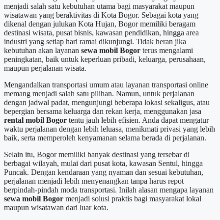
menjadi salah satu kebutuhan utama bagi masyarakat maupun
wisatawan yang beraktivitas di Kota Bogor. Sebagai kota yang
dikenal dengan julukan Kota Hujan, Bogor memiliki beragam
destinasi wisata, pusat bisnis, kawasan pendidikan, hingga area
industri yang setiap hari ramai dikunjungi. Tidak heran jika
kebutuhan akan layanan
sewa mobil Bogor
terus mengalami
peningkatan, baik untuk keperluan pribadi, keluarga, perusahaan,
maupun perjalanan wisata.
Mengandalkan transportasi umum atau layanan transportasi online
memang menjadi salah satu pilihan. Namun, untuk perjalanan
dengan jadwal padat, mengunjungi beberapa lokasi sekaligus, atau
bepergian bersama keluarga dan rekan kerja, menggunakan jasa
rental mobil Bogor
tentu jauh lebih efisien. Anda dapat mengatur
waktu perjalanan dengan lebih leluasa, menikmati privasi yang lebih
baik, serta memperoleh kenyamanan selama berada di perjalanan.
Selain itu, Bogor memiliki banyak destinasi yang tersebar di
berbagai wilayah, mulai dari pusat kota, kawasan Sentul, hingga
Puncak. Dengan kendaraan yang nyaman dan sesuai kebutuhan,
perjalanan menjadi lebih menyenangkan tanpa harus repot
berpindah-pindah moda transportasi. Inilah alasan mengapa layanan
sewa mobil Bogor
menjadi solusi praktis bagi masyarakat lokal
maupun wisatawan dari luar kota.