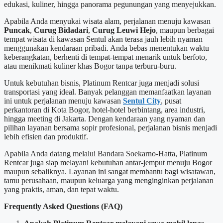
edukasi, kuliner, hingga panorama pegunungan yang menyejukkan.
Apabila Anda menyukai wisata alam, perjalanan menuju kawasan
Puncak
,
Curug Bidadari
,
Curug Leuwi Hejo
, maupun berbagai
tempat wisata di kawasan Sentul akan terasa jauh lebih nyaman
menggunakan kendaraan pribadi. Anda bebas menentukan waktu
keberangkatan, berhenti di tempat-tempat menarik untuk berfoto,
atau menikmati kuliner khas Bogor tanpa terburu-buru.
Untuk kebutuhan bisnis, Platinum Rentcar juga menjadi solusi
transportasi yang ideal. Banyak pelanggan memanfaatkan layanan
ini untuk perjalanan menuju kawasan
Sentul City
, pusat
perkantoran di Kota Bogor, hotel-hotel berbintang, area industri,
hingga meeting di Jakarta. Dengan kendaraan yang nyaman dan
pilihan layanan bersama sopir profesional, perjalanan bisnis menjadi
lebih efisien dan produktif.
Apabila Anda datang melalui Bandara Soekarno-Hatta, Platinum
Rentcar juga siap melayani kebutuhan antar-jemput menuju Bogor
maupun sebaliknya. Layanan ini sangat membantu bagi wisatawan,
tamu perusahaan, maupun keluarga yang menginginkan perjalanan
yang praktis, aman, dan tepat waktu.
Frequently Asked Questions (FAQ)