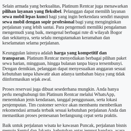
Selain armada yang berkualitas, Platinum Rentcar juga menawarkan
pilihan layanan yang fleksibel
. Pelanggan dapat memilih layanan
sewa mobil lepas kunci
bagi yang ingin berkendara sendiri maupun
sewa mobil dengan sopir profesional
bagi yang menginginkan
perjalanan yang lebih santai. Para pengemudi memiliki pengalaman
mengemudi yang baik, mengenal berbagai rute di wilayah Bogor
dan sekitarnya, serta selalu mengutamakan keramahan dan
keselamatan selama perjalanan.
Keunggulan lainnya adalah
harga yang kompetitif dan
transparan
. Platinum Rentcar menyediakan berbagai pilihan paket
sewa harian, mingguan, hingga bulanan tanpa biaya tersembunyi.
Dengan demikian, pelanggan dapat menyesuaikan anggaran sesuai
kebutuhan tanpa khawatir akan adanya tambahan biaya yang tidak
diinformasikan sejak awal.
Proses reservasi juga dibuat sesederhana mungkin. Anda hanya
perlu menghubungi tim Platinum Rentcar melalui WhatsApp,
menentukan jenis kendaraan, tanggal penggunaan, serta lokasi
penjemputan. Tim customer service akan membantu memberikan
rekomendasi armada terbaik sesuai kebutuhan perjalanan Anda dan
memastikan proses pemesanan berlangsung cepat serta praktis.
Baik untuk perjalanan wisata ke kawasan Puncak, perjalanan bisnis
menuju Sentul dan Jakarta, kebutuhan antar-jemput bandara, acara