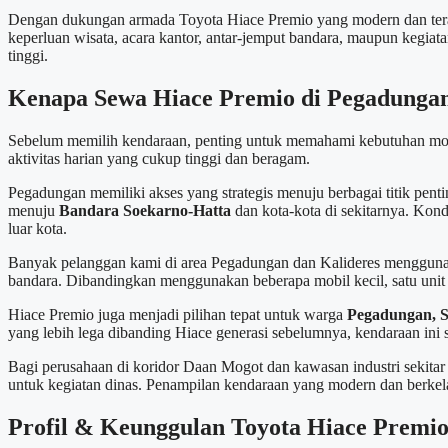
Dengan dukungan armada Toyota Hiace Premio yang modern dan teraw
keperluan wisata, acara kantor, antar-jemput bandara, maupun kegiat
tinggi.
Kenapa Sewa Hiace Premio di Pegadunga
Sebelum memilih kendaraan, penting untuk memahami kebutuhan mobil
aktivitas harian yang cukup tinggi dan beragam.
Pegadungan memiliki akses yang strategis menuju berbagai titik pen
menuju
Bandara Soekarno-Hatta
dan kota-kota di sekitarnya. Kon
luar kota.
Banyak pelanggan kami di area Pegadungan dan Kalideres menggunakan
bandara. Dibandingkan menggunakan beberapa mobil kecil, satu unit
Hiace Premio juga menjadi pilihan tepat untuk warga
Pegadungan, S
yang lebih lega dibanding Hiace generasi sebelumnya, kendaraan ini s
Bagi perusahaan di koridor Daan Mogot dan kawasan industri sekitar
untuk kegiatan dinas. Penampilan kendaraan yang modern dan berke
Profil & Keunggulan Toyota Hiace Premi