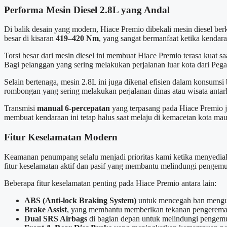
Performa Mesin Diesel 2.8L yang Andal
Di balik desain yang modern, Hiace Premio dibekali mesin diesel ber
besar di kisaran
419–420 Nm
, yang sangat bermanfaat ketika kend
Torsi besar dari mesin diesel ini membuat Hiace Premio terasa kuat s
Bagi pelanggan yang sering melakukan perjalanan luar kota dari Peg
Selain bertenaga, mesin 2.8L ini juga dikenal efisien dalam konsums
rombongan yang sering melakukan perjalanan dinas atau wisata antarko
Transmisi
manual 6-percepatan
yang terpasang pada Hiace Premio j
membuat kendaraan ini tetap halus saat melaju di kemacetan kota maup
Fitur Keselamatan Modern
Keamanan penumpang selalu menjadi prioritas kami ketika menyediaka
fitur keselamatan aktif dan pasif yang membantu melindungi penge
Beberapa fitur keselamatan penting pada Hiace Premio antara lain:
ABS (Anti-lock Braking System)
untuk mencegah ban mengu
Brake Assist
, yang membantu memberikan tekanan pengereman 
Dual SRS Airbags
di bagian depan untuk melindungi pengemu