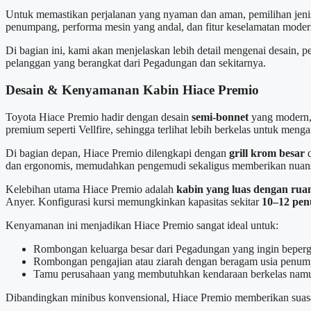
Untuk memastikan perjalanan yang nyaman dan aman, pemilihan jen
penumpang, performa mesin yang andal, dan fitur keselamatan moder
Di bagian ini, kami akan menjelaskan lebih detail mengenai desain,
pelanggan yang berangkat dari Pegadungan dan sekitarnya.
Desain & Kenyamanan Kabin Hiace Premio
Toyota Hiace Premio hadir dengan desain
semi-bonnet
yang modern, 
premium seperti Vellfire, sehingga terlihat lebih berkelas untuk meng
Di bagian depan, Hiace Premio dilengkapi dengan
grill krom besar
d
dan ergonomis, memudahkan pengemudi sekaligus memberikan nuan
Kelebihan utama Hiace Premio adalah
kabin yang luas dengan ruan
Anyer. Konfigurasi kursi memungkinkan kapasitas sekitar
10–12 pe
Kenyamanan ini menjadikan Hiace Premio sangat ideal untuk:
Rombongan keluarga besar dari Pegadungan yang ingin beperg
Rombongan pengajian atau ziarah dengan beragam usia penum
Tamu perusahaan yang membutuhkan kendaraan berkelas namun
Dibandingkan minibus konvensional, Hiace Premio memberikan suasana