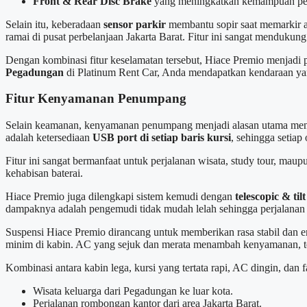
Front & Rear Disc Brake
yang meningkatkan kemampuan peng
Selain itu, keberadaan
sensor parkir
membantu sopir saat memarkir at
ramai di pusat perbelanjaan Jakarta Barat. Fitur ini sangat mendukun
Dengan kombinasi fitur keselamatan tersebut, Hiace Premio menjadi
Pegadungan
di Platinum Rent Car, Anda mendapatkan kendaraan yan
Fitur Kenyamanan Penumpang
Selain keamanan, kenyamanan penumpang menjadi alasan utama menga
adalah ketersediaan
USB port di setiap baris kursi
, sehingga setiap
Fitur ini sangat bermanfaat untuk perjalanan wisata, study tour, m
kehabisan baterai.
Hiace Premio juga dilengkapi sistem kemudi dengan
telescopic & tilt
dampaknya adalah pengemudi tidak mudah lelah sehingga perjalana
Suspensi Hiace Premio dirancang untuk memberikan rasa stabil dan em
minim di kabin. AC yang sejuk dan merata menambah kenyamanan, teru
Kombinasi antara kabin lega, kursi yang tertata rapi, AC dingin, dan 
Wisata keluarga dari Pegadungan ke luar kota.
Perjalanan rombongan kantor dari area Jakarta Barat.