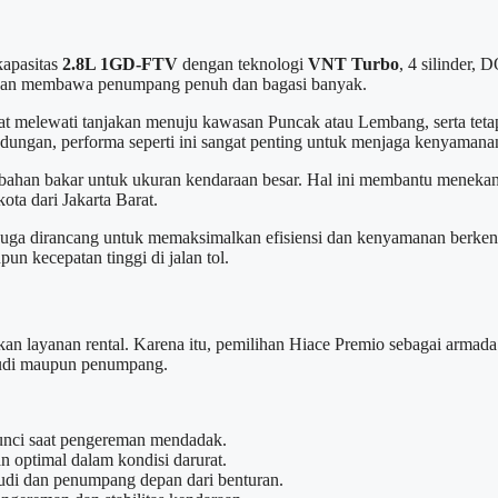
kapasitas
2.8L 1GD-FTV
dengan teknologi
VNT Turbo
, 4 silinder,
araan membawa penumpang penuh dan bagasi banyak.
aat melewati tanjakan menuju kawasan Puncak atau Lembang, serta tetap 
adungan, performa seperti ini sangat penting untuk menjaga kenyaman
i bahan bakar untuk ukuran kendaraan besar. Hal ini membantu menekan
ta dari Jakarta Barat.
uga dirancang untuk memaksimalkan efisiensi dan kenyamanan berkenda
un kecepatan tinggi di jalan tol.
n layanan rental. Karena itu, pemilihan Hiace Premio sebagai armada
mudi maupun penumpang.
nci saat pengereman mendadak.
optimal dalam kondisi darurat.
di dan penumpang depan dari benturan.