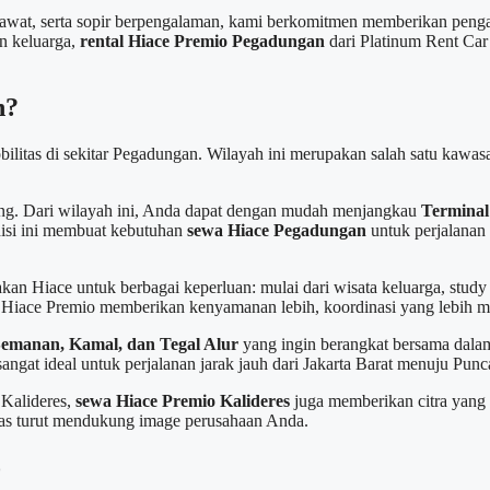
at, serta sopir berpengalaman, kami berkomitmen memberikan pengal
an keluarga,
rental Hiace Premio Pegadungan
dari Platinum Rent Ca
n?
itas di sekitar Pegadungan. Wilayah ini merupakan salah satu kawasa
ting. Dari wilayah ini, Anda dapat dengan mudah menjangkau
Terminal
disi ini membuat kebutuhan
sewa Hiace Pegadungan
untuk perjalanan
 Hiace untuk berbagai keperluan: mulai dari wisata keluarga, study 
 Hiace Premio memberikan kenyamanan lebih, koordinasi yang lebih m
emanan, Kamal, dan Tegal Alur
yang ingin berangkat bersama dala
angat ideal untuk perjalanan jarak jauh dari Jakarta Barat menuju Pun
 Kalideres,
sewa Hiace Premio Kalideres
juga memberikan citra yang 
las turut mendukung image perusahaan Anda.
o