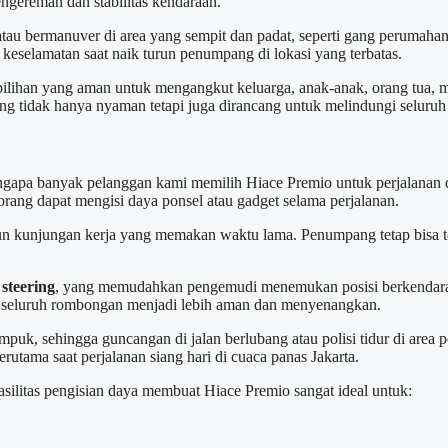
ereman dan stabilitas kendaraan.
au bermanuver di area yang sempit dan padat, seperti gang perumahan 
g keselamatan saat naik turun penumpang di lokasi yang terbatas.
 pilihan yang aman untuk mengangkut keluarga, anak-anak, orang tua
g tidak hanya nyaman tetapi juga dirancang untuk melindungi seluru
pa banyak pelanggan kami memilih Hiace Premio untuk perjalanan da
 orang dapat mengisi daya ponsel atau gadget selama perjalanan.
aupun kunjungan kerja yang memakan waktu lama. Penumpang tetap bisa 
 steering
, yang memudahkan pengemudi menemukan posisi berkendara pal
n seluruh rombongan menjadi lebih aman dan menyenangkan.
puk, sehingga guncangan di jalan berlubang atau polisi tidur di area
tama saat perjalanan siang hari di cuaca panas Jakarta.
fasilitas pengisian daya membuat Hiace Premio sangat ideal untuk: