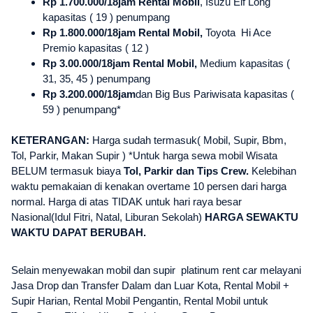
Rp 1.700.000/18jam Rental Mobil
, Isuzu Elf Long
kapasitas ( 19 ) penumpang
Rp 1.800.000/18jam Rental Mobil,
Toyota Hi Ace
Premio kapasitas ( 12 )
Rp 3.00.000/18jam Rental Mobil,
Medium kapasitas (
31, 35, 45 ) penumpang
Rp 3.200.000/18jam
dan Big Bus Pariwisata kapasitas (
59 ) penumpang*
KETERANGAN:
Harga sudah termasuk( Mobil, Supir, Bbm,
Tol, Parkir, Makan Supir ) *Untuk harga sewa mobil Wisata
BELUM termasuk biaya
Tol, Parkir dan Tips Crew.
Kelebihan
waktu pemakaian di kenakan overtame 10 persen dari harga
normal. Harga di atas TIDAK untuk hari raya besar
Nasional(Idul Fitri, Natal, Liburan Sekolah)
HARGA SEWAKTU
WAKTU DAPAT BERUBAH.
Selain menyewakan mobil dan supir platinum rent car melayani
Jasa Drop dan Transfer Dalam dan Luar Kota, Rental Mobil +
Supir Harian, Rental Mobil Pengantin, Rental Mobil untuk