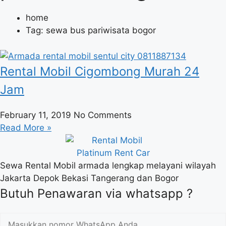
home
Tag: sewa bus pariwisata bogor
Rental Mobil Cigombong Murah 24
Jam
February 11, 2019
No Comments
Read More »
Sewa Rental Mobil armada lengkap melayani wilayah
Jakarta Depok Bekasi Tangerang dan Bogor
Butuh Penawaran via whatsapp ?