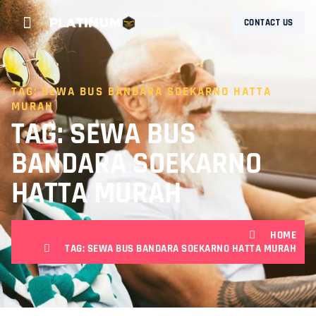
CONTACT US
TAG: SEWA BUS BANDARA SOEKARNO HATTA
MURAH
TAG: SEWA BUS
BANDARA SOEKARNO
HATTA MURAH
HOME
TAG: SEWA BUS BANDARA SOEKARNO HATTA MURAH