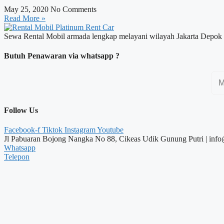
May 25, 2020
No Comments
Read More »
Sewa Rental Mobil armada lengkap melayani wilayah Jakarta Depok
Butuh Penawaran via whatsapp ?
Follow Us
Facebook-f
Tiktok
Instagram
Youtube
Jl Pabuaran Bojong Nangka No 88, Cikeas Udik Gunung Putri | info
Whatsapp
Telepon