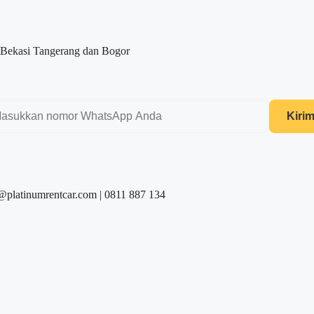
 Bekasi Tangerang dan Bogor
Kiri
@platinumrentcar.com | 0811 887 134